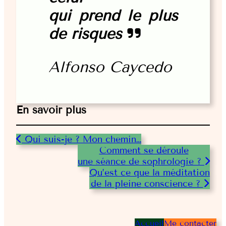
qui prend le plus
de risques
Alfonso Caycedo
En savoir plus
Qui suis-je ? Mon chemin…
Comment se déroule
une séance de sophrologie ?
Qu’est ce que la méditation
de la pleine conscience ?
Accueil
Me contacter