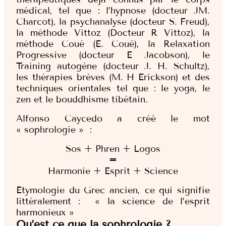
médical, tel que : l’hypnose (docteur JM.
Charcot), la psychanalyse (docteur S. Freud),
la méthode Vittoz (Docteur R Vittoz), la
méthode Coué (E. Coué), la Relaxation
Progressive (docteur E Jacobson), le
Training autogène (docteur J. H. Schultz),
les thérapies brèves (M. H Erickson) et des
techniques orientales tel que : le yoga, le
zen et le bouddhisme tibétain.
Alfonso Caycedo a créé le mot
« sophrologie » :
Sos + Phren + Logos
=
Harmonie + Esprit + Science
Étymologie du Grec ancien, ce qui signifie
littéralement : « la science de l’esprit
harmonieux »
Qu’est ce que la sophrologie ?